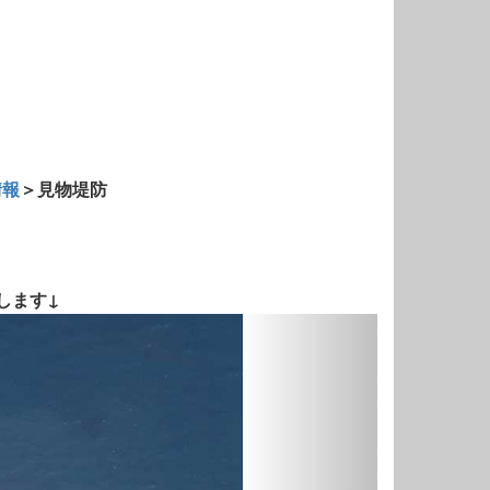
情報
＞見物堤防
します↓
Next