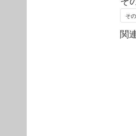
そ
そ
関