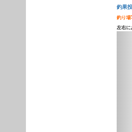
釣果
釣り場
左右に