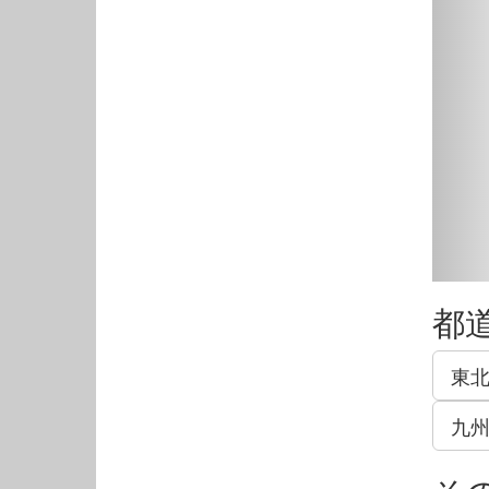
都
東
九