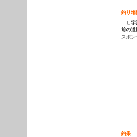
釣り場
Ｌ字波
前の道
スポン
釣果