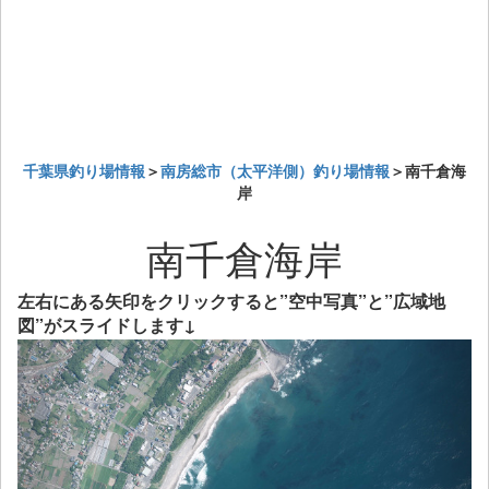
千葉県釣り場情報
＞
南房総市（太平洋側）釣り場情報
＞南千倉海
岸
南千倉海岸
左右にある矢印をクリックすると”空中写真”と”広域地
図”がスライドします↓
Previous
Next