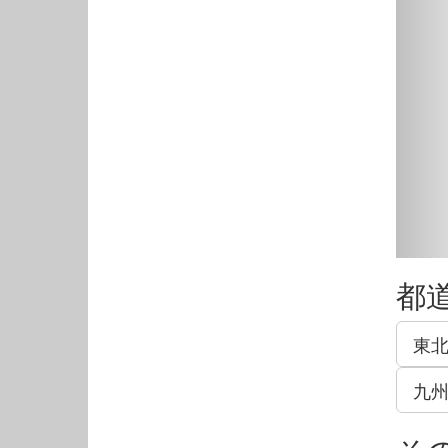
都
東
九