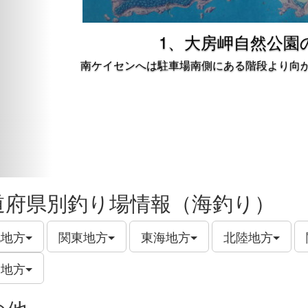
1、大房岬自然公園
南ケイセンへは駐車場南側にある階段より向
道府県別釣り場情報（海釣り）
北地方
関東地方
東海地方
北陸地方
州地方