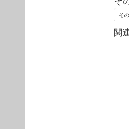
そ
そ
関