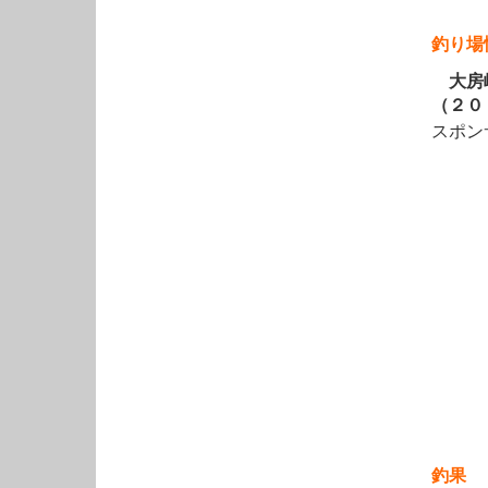
釣り場
大房岬
（２０
スポン
釣果