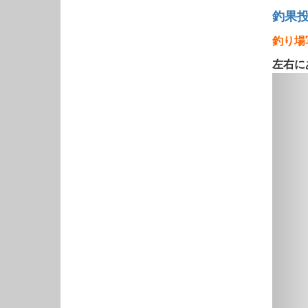
釣果
釣り場
左右に