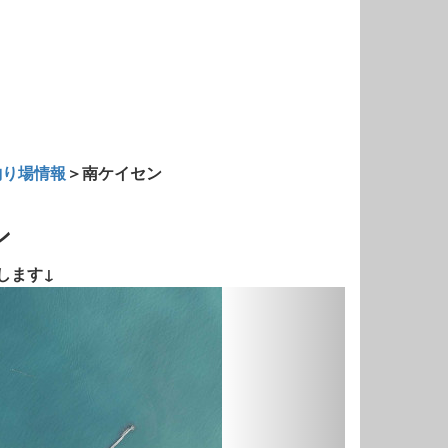
釣り場情報
＞南ケイセン
ン
します↓
Next