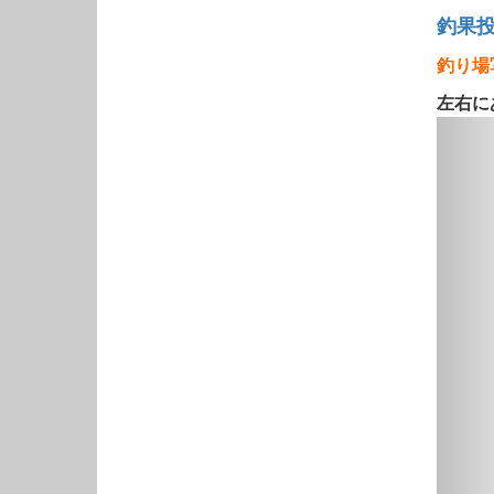
釣果
釣り場
左右に