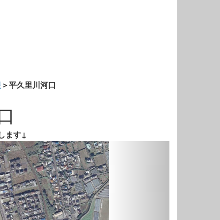
報
＞平久里川河口
口
します↓
Next