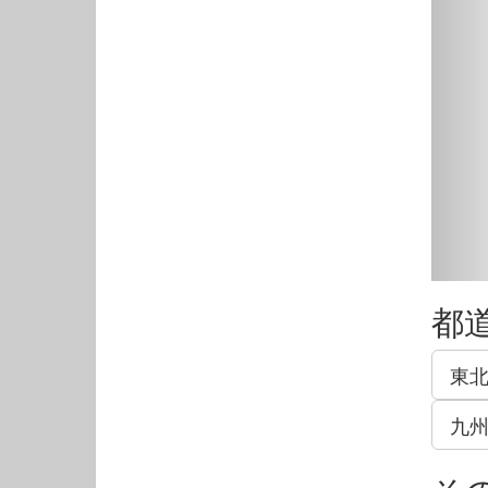
都
東
九