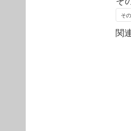
そ
そ
関